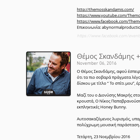
http://themosskandamis.com/
https://www.youtube.com/Them
https://www.facebook.com/The
Επικοινωνία: abynormalproduct
https://www.facebook.com/event
Θέμος Σκανδάμης + 
November 06, 2016
Ο Θέμος Σκανδάμης, αφού έσπειρε
ότι τα πιο σοβαρά πράγματα λέγο
δίσκου με τίτλο “ Το σπίτι μου”, 
Μαζί του ο Διονύσης Μακρής στο 
κρουστά, O Νίκος Παπαβρανούσης 
εκπληκτικές Honey Bunny.
Αυτοσακαζόμενος λυρισμός, υπαρ
πολύχρωμη μουσική παράσταση.
Τετάρτη, 23 Νοεμβρίου 2016