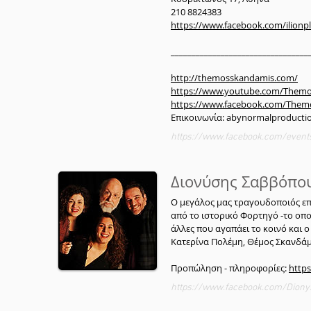
210 8824383
https://www.facebook.com/ilionp
_________________________________
http://themosskandamis.com/
https://www.youtube.com/Them
https://www.facebook.com/The
Επικοινωνία: abynormalproduct
https://www.facebook.com/event
Διονύσης Σαββόπου
Ο μεγάλος μας τραγουδοποιός επι
από το ιστορικό Φορτηγό -το οπ
άλλες που αγαπάει το κοινό και ο
Κατερίνα Πολέμη, Θέμος Σκανδάμ
Προπώληση - πληροφορίες:
https
https://www.facebook.com/Diony