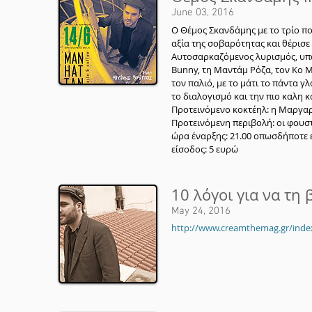
June 03, 2016
Ο Θέμος Σκανδάμης με το τρίο π
αξία της σοβαρότητας και θέρισε
Αυτοσαρκαζόμενος λυρισμός, υπα
Bunny, τη Μαντάμ Ρόζα, τον Κο 
τον παλιό, με το μάτι το πάντα γ
το διαλογισμό και την πιο καλη κ
Προτεινόμενο κοκτέηλ: η Μαργα
Προτεινόμενη περιβολή: οι φουσ
ώρα έναρξης: 21.00 οπωσδήποτε έ
είσοδος: 5 ευρώ
10 λόγοι για να τη
May 24, 2016
http://www.creamthemag.gr/inde