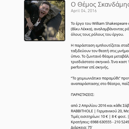
Ο Θέμος Σκανδάμης
April 04, 2016
Το έργο του William Shakespeare
(Βίκυ Λέκκα), αναλαμβάνοντας ρ
όλους τους ρόλους του έργου.
Η παράσταση εμπλουτίζεται σταδ
ταξιδεύουν τον θεατή στις μνήμε
ύπνο. Το ζωντανό θέαμα μεταβάλ
τρισδιάστατο σκηνικό. Ένα καστ
performer επί σκηνής.
“Το χειμιωνιάτικο παραμύθι” προ
αναπαράστασης στο θέατρο, παίζο
ΠΑΡΑΣΤΑΣΕΙΣ:
από 2 Απριλίου 2016 και κάθε Σάβ
RABBITHOLE | Γερμανικού 20, Μ
Τιμές εισιτηρίων: 10 € | 8 € φοιτ.
Κρατήσεις: 6988 630555 - 210 524
Διάρκεια: 75’