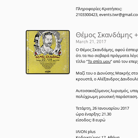
Πληροφορίες-Κρατήσεις:
2103300423, events.twr@gmail.c
Θέμος Σκανδάμης + 
March 21, 2017
Ο Θέμος Σκανδάμης, αφού έσπειρε
ότι τα πιο σοβαρά πράγματα λέγον
τίτλο “
Το σπίτι μου
” από τον επερ
Μαζί του ο Διονύσης Μακρής στο 
κρουστά, ο Αλέξανδρος Δανδουλάκ
Αυτοσακαζόμενος λυρισμός, υπαρ
πολύχρωμη μουσική παράσταση.
Τετάρτη, 26 Ιανουαρίου 2017
ώρα έναρξης: 21.30
είσοδος: 8 ευρώ
ΙΛΙΟΝ plus
Κοδρικτώνος 17, Αθήνα