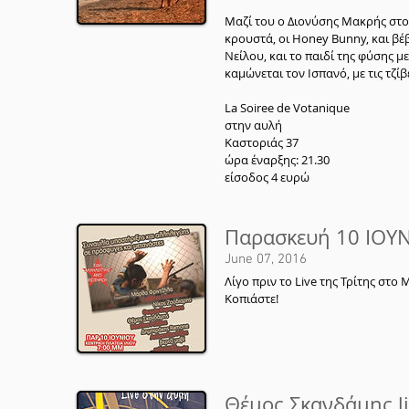
Μαζί του ο Διονύσης Μακρής στο 
κρουστά, οι Honey Bunny, και β
Νείλου, και το παιδί της φύσης μ
καμώνεται τον Ισπανό, με τις τζί
La Soiree de Votanique
στην αυλή
Καστοριάς 37
ώρα έναρξης: 21.30
είσοδος 4 ευρώ
Παρασκευή 10 ΙΟΥΝ
June 07, 2016
Λίγο πριν το Live της Τρίτης στο
Κοπιάστε!
Θέμος Σκανδάμης li