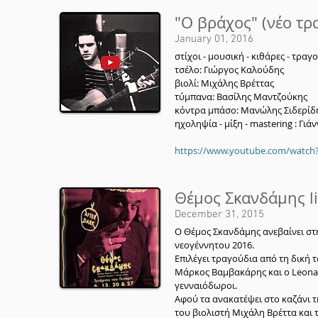
"Ο βράχος" (νέο τρ
January 01, 2016
στίχοι - μουσική - κιθάρες - τρα
τσέλο: Γιώργος Καλούδης
βιολί: Μιχάλης Βρέττας
τύμπανα: Βασίλης Μαντζούκης
κόντρα μπάσο: Μανώλης Σιδερί
ηχοληψία - μίξη - mastering : Γιά
https://www.youtube.com/watc
Θέμος Σκανδάμης liv
December 31, 2015
Ο Θέμος Σκανδάμης ανεβαίνει στη
νεογέννητου 2016.
Επιλέγει τραγούδια από τη δική 
Μάρκος Βαμβακάρης και ο Leonard
γενναιόδωροι.
Αφού τα ανακατέψει στο καζάνι 
του βιολιστή Μιχάλη Βρέττα και 