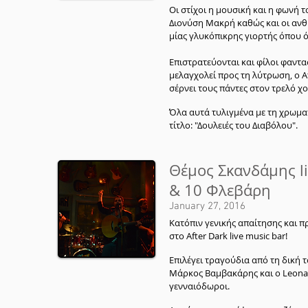
Οι στίχοι η μουσική και η φωνή 
Διονύση Μακρή καθώς και οι ανθη
μίας γλυκόπικρης γιορτής όπου ό
Επιστρατεύονται και φίλοι φαντα
μελαγχολεί προς τη λύτρωση, ο Α
σέρνει τους πάντες στον τρελό χο
Όλα αυτά τυλιγμένα με τη χρωμ
τίτλο: "Δουλειές του Διαβόλου".
Θέμος Σκανδάμης liv
& 10 Φλεβάρη
January 27, 2016
Κατόπιν γενικής απαίτησης και π
στο After Dark live music bar!
Επιλέγει τραγούδια από τη δική 
Μάρκος Βαμβακάρης και ο Leonard
γενναιόδωροι.