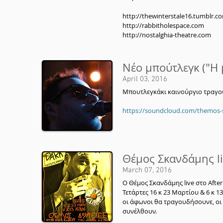
http://thewinterstale16.tumblr.c
http://rabbitholespace.com
http://nostalghia-theatre.com
Νέο μπούτλεγκ ("Η
April 03, 2016
Μπουτλεγκάκι καινούργιο τραγουδ
https://soundcloud.com/themos-
Θέμος Σκανδάμης li
March 07, 2016
Ο Θέμος Σκανδάμης live στο After 
Τετάρτες 16 κ 23 Μαρτίου & 6 κ 1
οι άφωνοι θα τραγουδήσουνε, οι
συνέλθουν.