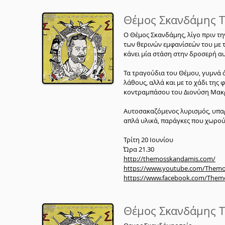
Θέμος Σκανδάμης Tr
Ο Θέμος Σκανδάμης, λίγο πριν τη
των θερινών εμφανίσεών του με 
κάνει μία στάση στην δροσερή αυ
Τα τραγούδια του Θέμου, γυμνά ό
λάθους, αλλά και με το χάδι της
κοντραμπάσου του Διονύση Μακ
Αυτοσακαζόμενος λυρισμός, υπαρ
απλά υλικά, παράγκες που χωρού
Τρίτη 20 Ιουνίου
Ώρα 21.30
http://themosskandamis.com/
https://www.youtube.com/Them
https://www.facebook.com/The
Θέμος Σκανδάμης Tr