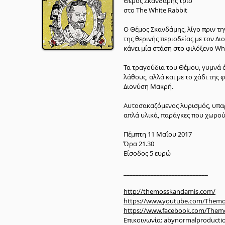
Θεμος Σκανδάμης τρίο
στο The White Rabbit
Ο Θέμος Σκανδάμης, λίγο πριν τη
της θερινής περιοδείας με τον 
κάνει μία στάση στο φιλόξενο Whi
Τα τραγούδια του Θέμου, γυμνά ό
λάθους, αλλά και με το χάδι της
Διονύση Μακρή.
Αυτοσακαζόμενος λυρισμός, υπαρ
απλά υλικά, παράγκες που χωρού
Πέμπτη 11 Μαΐου 2017
Ώρα 21.30
Είσοδος 5 ευρώ
____________________________
http://themosskandamis.com/
https://www.youtube.com/Them
https://www.facebook.com/The
Επικοινωνία: abynormalproduct