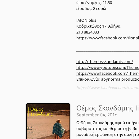
ώρα έναρξης: 21.30
είσοδος: 8 ευρώ
ΙΛΙΟΝ plus
Κοδρικτώνος 17, Αθήνα
210 8824383
https://www.facebook.com/ilionp
_________________________________
http://themosskandamis.com/
https://www.youtube.com/Them
https://www.facebook.com/The
Επικοινωνία: abynormalproduct
https://www.facebook.com/event
Θέμος Σκανδάμης li
September 04, 2016
Ο Θέμος Σκανδάμης αφού εισήγαγ
σοβαρότητας και θέρισε τη βεβαιό
μοναδική εμφάνιση στην αυλή του