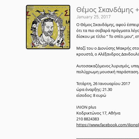
Θέμος Σκανδάμης + 
January 25, 2017
Ο Θέμος Σκανδάμης, αφού έσπειρε
ότι τα πιο σοβαρά πράγματα λέγο
δίσκου με τίτλο “ Το σπίτι μου”, ε
Μαζί του ο Διονύσης Μακρής στο 
κρουστά, ο Αλέξανδρος Δανδουλάκ
Αυτοσακαζόμενος λυρισμός, υπαρ
πολύχρωμη μουσική παράσταση.
Τετάρτη, 26 Ιανουαρίου 2017
ώρα έναρξης: 21.30
είσοδος: 8 ευρώ
ΙΛΙΟΝ plus
Κοδρικτώνος 17, Αθήνα
210 8824383
https://www.facebook.com/ilionp
_________________________________